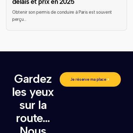
délais et prix en 2025
Obtenir son permis de conduire à Paris est souvent
perçu…
Gardez
Je réserve ma place
les yeux
sur la
route…
Nous