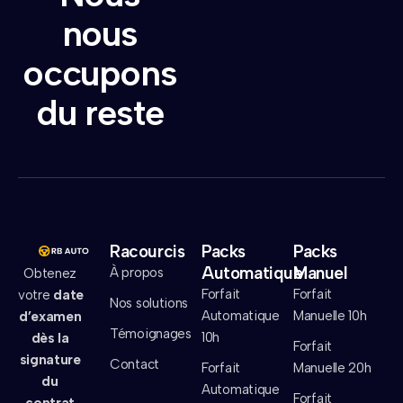
nous
occupons
du reste
Racourcis
Packs
Packs
Automatique
Manuel
À propos
Obtenez
Forfait
Forfait
votre
date
Nos solutions
Automatique
Manuelle 10h
d’examen
Témoignages
10h
dès la
Forfait
signature
Contact
Forfait
Manuelle 20h
du
Automatique
Forfait