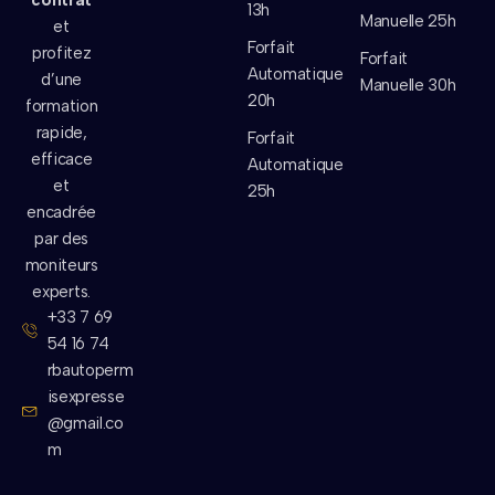
contrat
13h
Manuelle 25h
et
Forfait
profitez
Forfait
Automatique
d’une
Manuelle 30h
20h
formation
rapide,
Forfait
efficace
Automatique
et
25h
encadrée
par des
moniteurs
experts.
+33 7 69
54 16 74
rbautoperm
isexpresse
@gmail.co
m