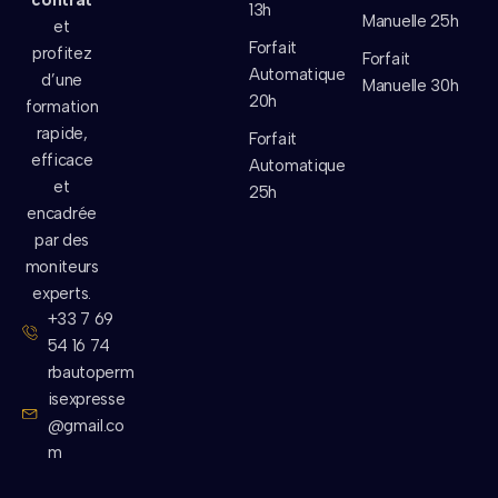
contrat
13h
Manuelle 25h
et
Forfait
profitez
Forfait
Automatique
d’une
Manuelle 30h
20h
formation
rapide,
Forfait
efficace
Automatique
et
25h
encadrée
par des
moniteurs
experts.
+33 7 69
54 16 74
rbautoperm
isexpresse
@gmail.co
m