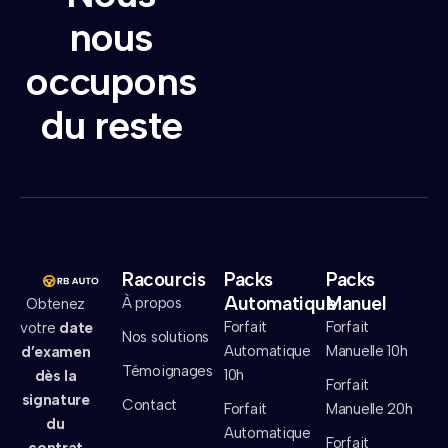
nous
occupons
du reste
Racourcis
Packs
Packs
Automatique
Manuel
À propos
Obtenez
Forfait
Forfait
votre
date
Nos solutions
Automatique
Manuelle 10h
d’examen
Témoignages
10h
dès la
Forfait
signature
Contact
Forfait
Manuelle 20h
du
Automatique
Forfait