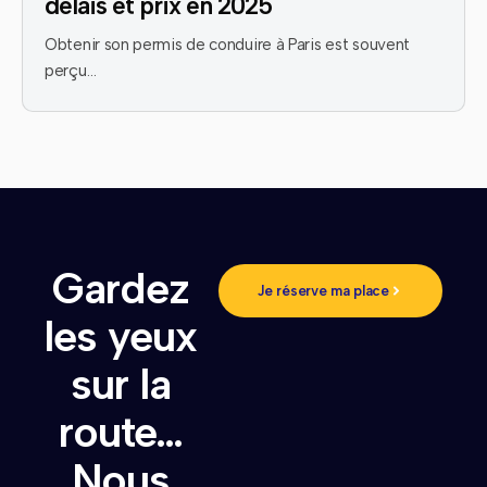
délais et prix en 2025
Obtenir son permis de conduire à Paris est souvent
perçu…
Gardez
Je réserve ma place
les yeux
sur la
route…
Nous